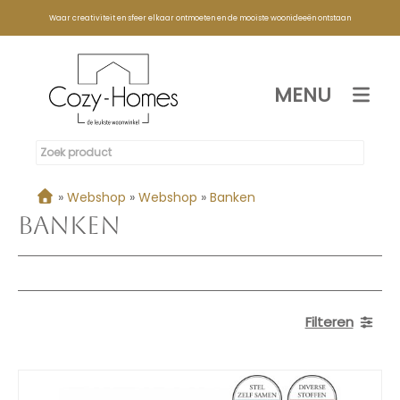
Waar creativiteit en sfeer elkaar ontmoeten en de mooiste woonideeën ontstaan
MENU
»
Webshop
»
Webshop
»
Banken
Banken
Filteren