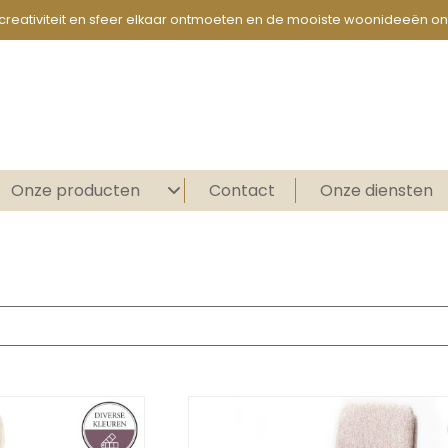
creativiteit en sfeer elkaar ontmoeten en de mooiste woonideeën on
Onze producten
Contact
Onze diensten