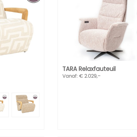
TARA Relaxfauteuil
Vanaf: €
2.029,–