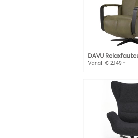
DAVU Relaxfauteu
Vanaf: €
2.149,–