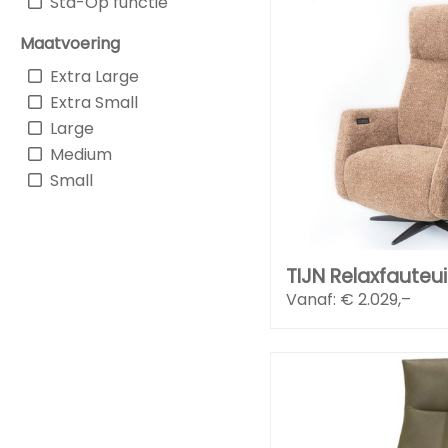
Sta-Op functie
Maatvoering
Extra Large
Extra Small
Large
Medium
Small
TIJN Relaxfauteui
Vanaf: €
2.029,–