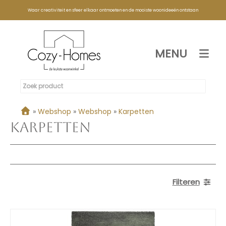
Waar creativiteit en sfeer elkaar ontmoeten en de mooiste woonideeën ontstaan
MENU
»
Webshop
»
Webshop
»
Karpetten
Karpetten
Filteren