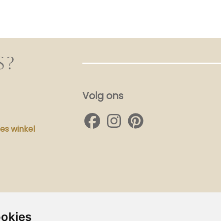
S?
Volg ons
s winkel
ookies