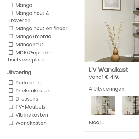
Mango
Mango hout &
Travertin
Mango hout en fineer
Mango/metaal
Mangohout
MDF/Geperste
houtvezelplaat
LIV Wandkast
Uitvoering
Vanaf €
419,–
Barkasten
4 Uitvoeringen:
Boekenkasten
Dressoirs
TV-Meubels
Vitrinekasten
Meer...
Wandkasten