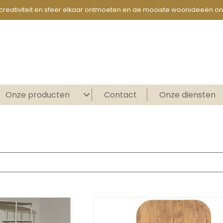
creativiteit en sfeer elkaar ontmoeten en de mooiste woonideeën on
Onze producten
Contact
Onze diensten