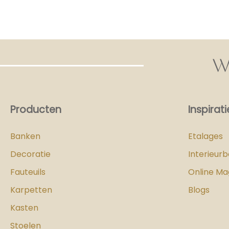
W
Producten
Inspirati
Banken
Etalages
Decoratie
Interieur
Fauteuils
Online Ma
Karpetten
Blogs
Kasten
Stoelen