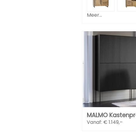
Meer...
MALMO Kastenp
Vanaf: €
1.149,–