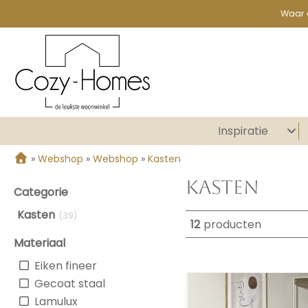
Waar 
Inspiratie
»
Webshop
»
Webshop
»
Kasten
Kasten
Categorie
Kasten
(39)
12
producten
Materiaal
Eiken fineer
Gecoat staal
Lamulux