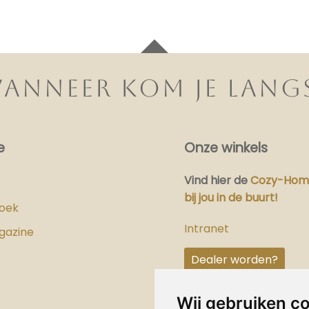
ANNEER KOM JE LANG
e
Onze winkels
Vind hier
de
Cozy-Home
bij jou in de buurt!
boek
Intranet
gazine
Dealer worden?
Wij gebruiken c