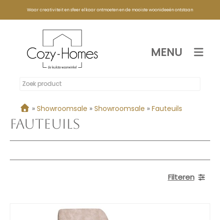
Waar creativiteit en sfeer elkaar ontmoeten en de mooiste woonideeën ontstaan
MENU
»
Showroomsale
»
Showroomsale
»
Fauteuils
Fauteuils
Filteren