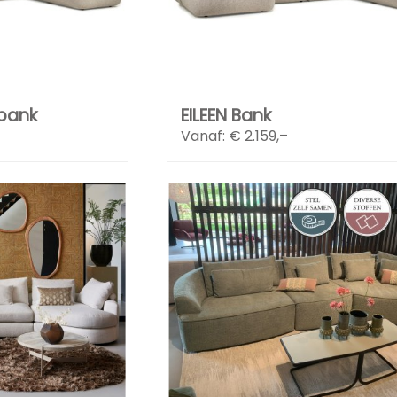
nbank
EILEEN Bank
Vanaf: €
2.159,–