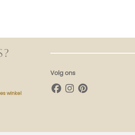
S?
Volg ons
s winkel