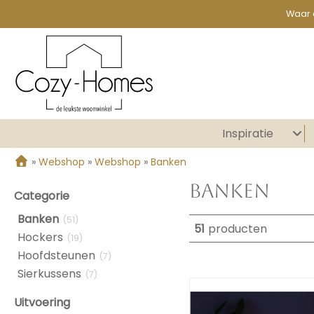
Waar 
Inspiratie
»
Webshop
»
Webshop
»
Banken
Banken
Categorie
Banken
(51)
51
producten
Hockers
(19)
Hoofdsteunen
(7)
Sierkussens
(7)
Uitvoering