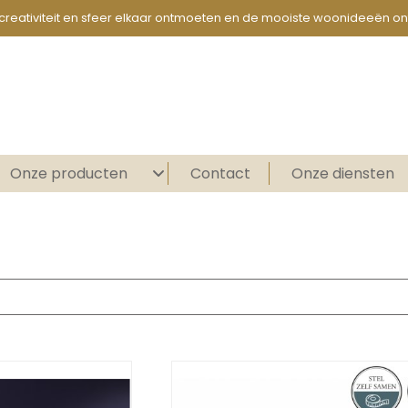
creativiteit en sfeer elkaar ontmoeten en de mooiste woonideeën on
Onze producten
Contact
Onze diensten