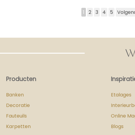
1
2
3
4
5
Volgen
W
Producten
Inspirati
Banken
Etalages
Decoratie
Interieur
Fauteuils
Online Ma
Karpetten
Blogs