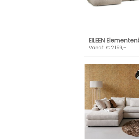
EILEEN Elemente
Vanaf: €
2.159,–