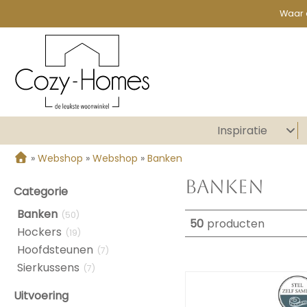
Waar 
Inspiratie
»
Webshop
»
Webshop
»
Banken
Banken
Categorie
Banken
(50)
50
producten
Hockers
(19)
Hoofdsteunen
(7)
Sierkussens
(7)
Uitvoering