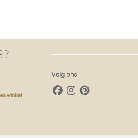
S?
Volg ons
s winkel