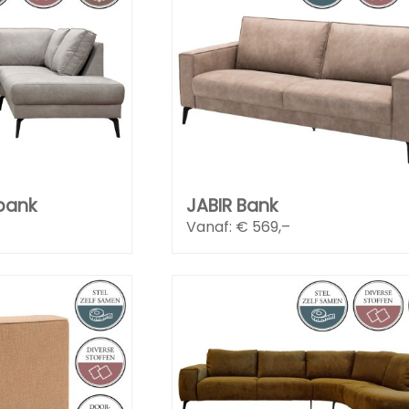
bank
JABIR Bank
Vanaf: €
569,–