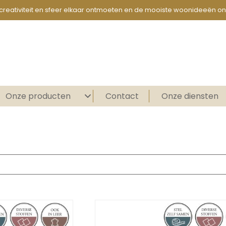
creativiteit en sfeer elkaar ontmoeten en de mooiste woonideeën on
Onze producten
Contact
Onze diensten