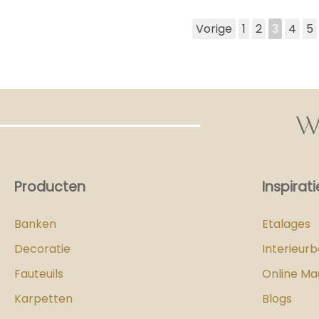
Vorige
1
2
3
4
5
W
Producten
Inspirati
Banken
Etalages
Decoratie
Interieur
Fauteuils
Online Ma
Karpetten
Blogs