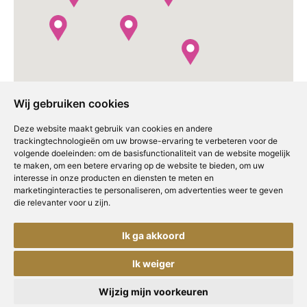
Wij gebruiken cookies
Deze website maakt gebruik van cookies en andere
trackingtechnologieën om uw browse-ervaring te verbeteren voor de
volgende doeleinden:
om de basisfunctionaliteit van de website mogelijk
te maken
,
om een betere ervaring op de website te bieden
,
om uw
interesse in onze producten en diensten te meten en
marketinginteracties te personaliseren
,
om advertenties weer te geven
die relevanter voor u zijn
.
Ik ga akkoord
WANNEER KOM JE LANGS?
Ik weiger
Wijzig mijn voorkeuren
Copyright © Concepts & Companies BV.
Privacybeleid
|
Disclaimer
|
Cookies
Alle rechten voorbehouden.