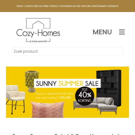
Waar creativiteit en sfeer elkaar ontmoeten en de mooiste woonideeën ontstaan
MENU