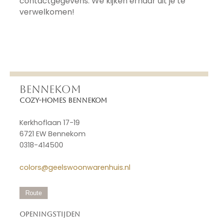
contactgegevens. We kijken ernaar uit je te
verwelkomen!
BENNEKOM
Cozy-Homes Bennekom
Kerkhoflaan 17-19
6721 EW Bennekom
0318-414500
colors@geelswoonwarenhuis.nl
Route
Openingstijden