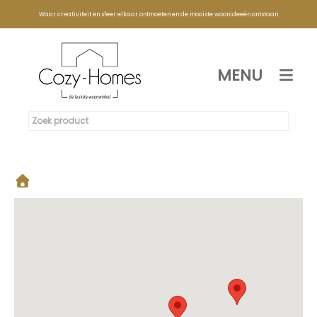
Waar creativiteit en sfeer elkaar ontmoeten en de mooiste woonideeën ontstaan
MENU