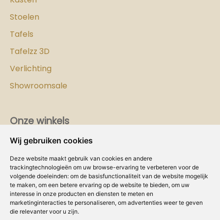
Stoelen
Tafels
Tafelzz 3D
Verlichting
Showroomsale
Onze winkels
Wij gebruiken cookies
Vind hier
de
Cozy-Homes winkel bij jou in de buurt!
Deze website maakt gebruik van cookies en andere
Intranet
trackingtechnologieën om uw browse-ervaring te verbeteren voor de
volgende doeleinden:
om de basisfunctionaliteit van de website mogelijk
te maken
,
om een betere ervaring op de website te bieden
,
om uw
Dealer worden?
interesse in onze producten en diensten te meten en
marketinginteracties te personaliseren
,
om advertenties weer te geven
Volg ons
die relevanter voor u zijn
.