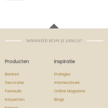
WANNEER KOM JE LANGS?
Producten
Inspiratie
Banken
Etalages
Decoratie
Interieurboek
Fauteuils
Online Magazine
Karpetten
Blogs
Kasten