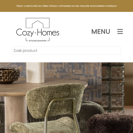
Waar creativiteit en sfeer elkaar ontmoeten en de mooiste woonideeën ontstaan
MENU