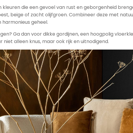
m kleuren die een gevoel van rust en geborgenheid breng
est, beige of zacht olijfgroen. Combineer deze met natuur
n harmonieus geheel.
gen? Ga dan voor dikke gordijnen, een hoogpolig vloerkl
ur niet alleen knus, maar ook rijk en uitnodigend.