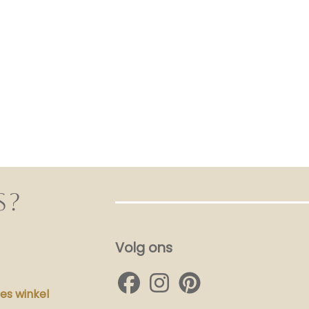
S?
Volg ons
s winkel