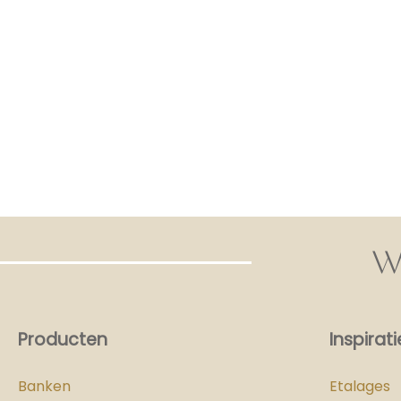
W
Producten
Inspirati
Banken
Etalages