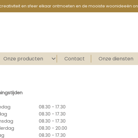
creativiteit en sfeer elkaar ontmoeten en de mooiste woonideeën on
Onze producten
Contact
Onze diensten
ingstijden
ndag
08.30 - 17.30
dag
08.30 - 17.30
nsdag
08.30 - 17.30
derdag
08.30 - 20.00
ag
08.30 - 17.30