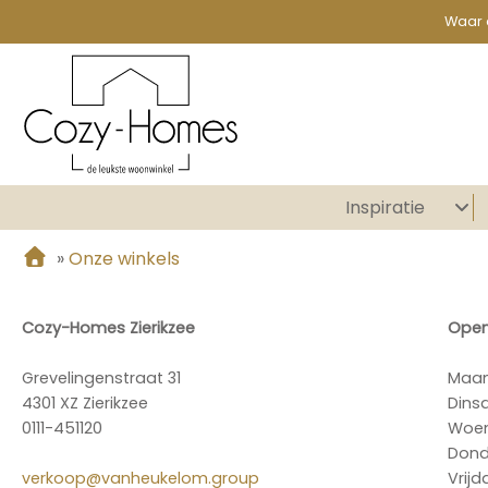
Waar 
Inspiratie
»
Onze winkels
Cozy-Homes Zierikzee
Open
Grevelingenstraat 31
Maa
4301 XZ Zierikzee
Dins
0111-451120
Woe
Don
verkoop@vanheukelom.group
Vrijd