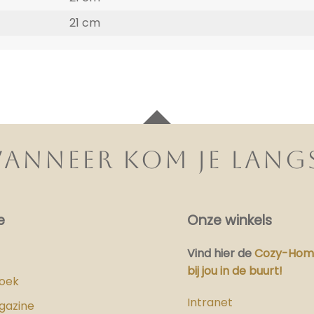
21 cm
ANNEER KOM JE LANG
e
Onze winkels
Vind hier
de
Cozy-Home
bij jou in de buurt!
boek
Intranet
gazine