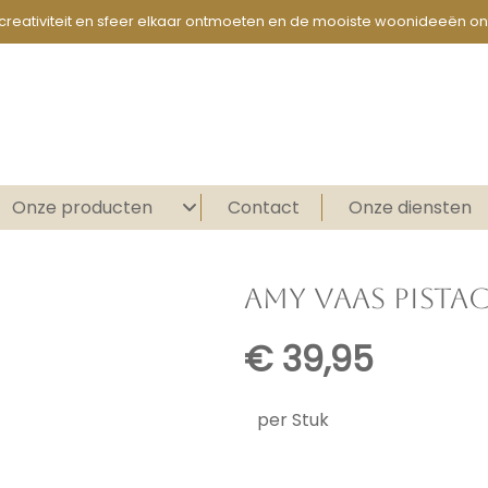
creativiteit en sfeer elkaar ontmoeten en de mooiste woonideeën on
Onze producten
Contact
Onze diensten
AMY VAAS PISTA
€
39,95
per Stuk