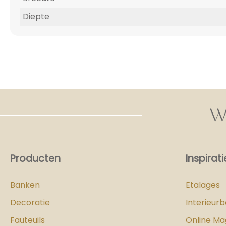
Diepte
W
Producten
Inspirati
Banken
Etalages
Decoratie
Interieur
Fauteuils
Online Ma