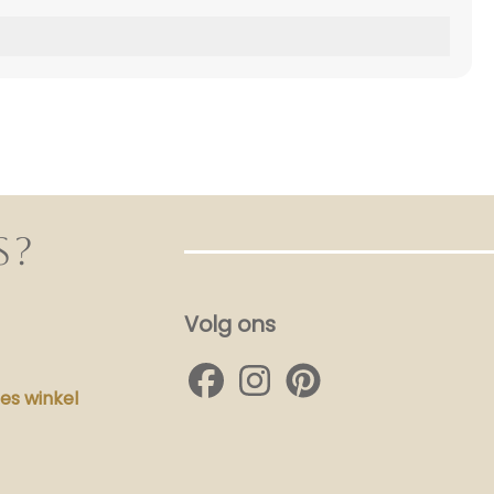
S?
Volg ons
s winkel