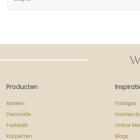
W
Producten
Inspirati
Banken
Etalages
Decoratie
Interieur
Fauteuils
Online Ma
Karpetten
Blogs