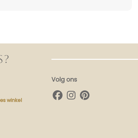
S?
Volg ons
s winkel