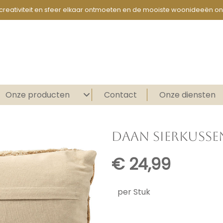
creativiteit en sfeer elkaar ontmoeten en de mooiste woonideeën on
Onze producten
Contact
Onze diensten
DAAN SIERKUSSE
€
24,99
per Stuk