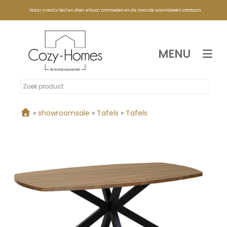
Waar creativiteit en sfeer elkaar ontmoeten en de mooiste woonideeën ontstaan
MENU
»
showroomsale
»
Tafels
»
Tafels