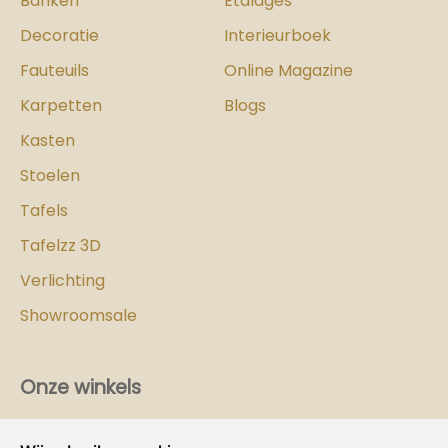
Banken
Etalages
Decoratie
Interieurboek
Fauteuils
Online Magazine
Karpetten
Blogs
Kasten
Stoelen
Tafels
Tafelzz 3D
Verlichting
Showroomsale
Onze winkels
Vind hier
de
Cozy-Homes winkel bij jou in de buurt!