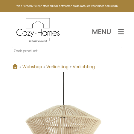
Waar creativiteit en sfeer elkaar ontmoeten en de mooiste woonideeën ontstaan
MENU
»
Webshop
»
Verlichting
»
Verlichting