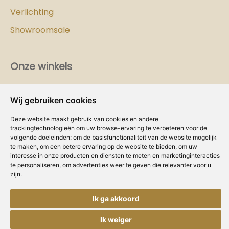
Verlichting
Showroomsale
Onze winkels
Vind hier
de
Cozy-Homes winkel bij jou in de buurt!
Wij gebruiken cookies
Intranet
Deze website maakt gebruik van cookies en andere
trackingtechnologieën om uw browse-ervaring te verbeteren voor de
Dealer worden?
volgende doeleinden:
om de basisfunctionaliteit van de website mogelijk
te maken
,
om een betere ervaring op de website te bieden
,
om uw
interesse in onze producten en diensten te meten en marketinginteracties
Volg ons
te personaliseren
,
om advertenties weer te geven die relevanter voor u
zijn
.
Ik ga akkoord
Ik weiger