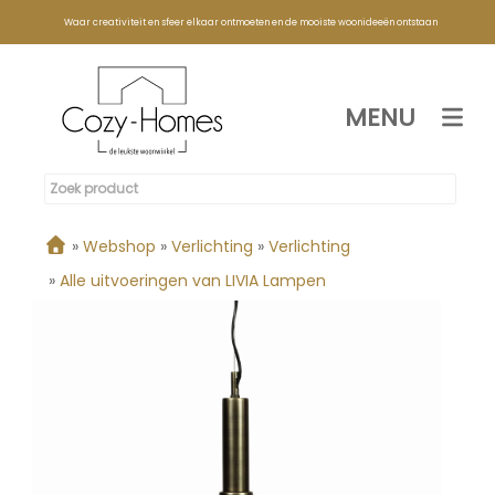
Waar creativiteit en sfeer elkaar ontmoeten en de mooiste woonideeën ontstaan
MENU
»
Webshop
»
Verlichting
»
Verlichting
»
Alle uitvoeringen van LIVIA Lampen