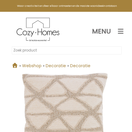
Waar creativiteit en sfeer elkaar ontmoeten en de mooiste woonideeën ontstaan
MENU
»
Webshop
»
Decoratie
»
Decoratie