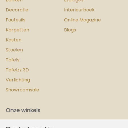
Decoratie
Interieurboek
Fauteuils
Online Magazine
Karpetten
Blogs
Kasten
Stoelen
Tafels
Tafelzz 3D
Verlichting
Showroomsale
Onze winkels
Vind hier
de
Cozy-Homes winkel bij jou in de buurt!