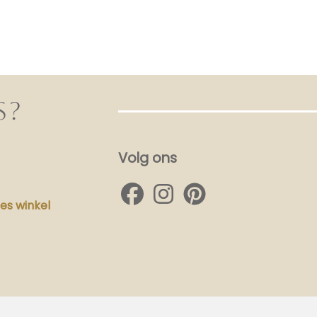
S?
Volg ons
s winkel