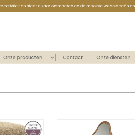
creativiteit en sfeer elkaar ontmoeten en de mooiste woonideeën on
Onze producten
Contact
Onze diensten