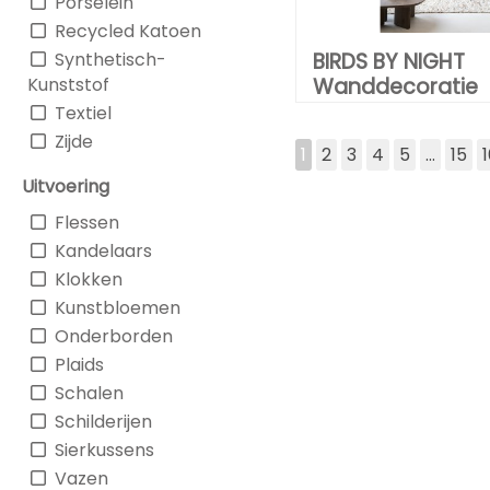
Porselein
Recycled Katoen
Synthetisch-
BIRDS BY NIGHT
Kunststof
Wanddecoratie
Textiel
Zijde
1
2
3
4
5
...
15
Uitvoering
Flessen
Kandelaars
Klokken
Kunstbloemen
Onderborden
Plaids
Schalen
Schilderijen
Sierkussens
Vazen