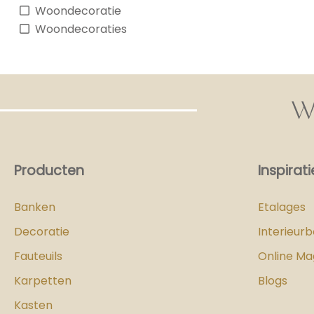
Woondecoratie
Woondecoraties
W
Producten
Inspirati
Banken
Etalages
Decoratie
Interieur
Fauteuils
Online Ma
Karpetten
Blogs
Kasten