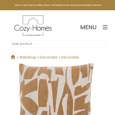
Waar creativiteit en sfeer elkaar ontmoeten en de mooiste woonideeën ontstaan
MENU
»
Webshop
»
Decoratie
»
Decoratie