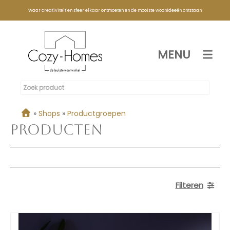
Waar creativiteit en sfeer elkaar ontmoeten en de mooiste woonideeën ontstaan
MENU
»
Shops
»
Productgroepen
Producten
Filteren