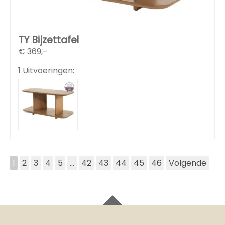
TY Bijzettafel
€
369,–
1 Uitvoeringen:
1
2
3
4
5
...
42
43
44
45
46
Volgende