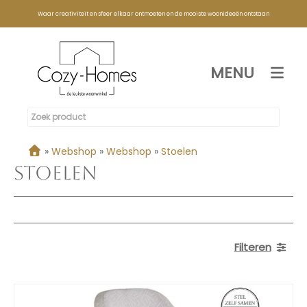
Waar creativiteit en sfeer elkaar ontmoeten en de mooiste woonideeën ontstaan
MENU
»
Webshop
»
Webshop
»
Stoelen
Stoelen
Filteren