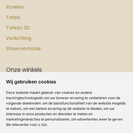
Stoelen
Tafels
Tafelzz 3D
Verlichting
Showroomsale
Onze winkels
Wij gebruiken cookies
Vind hier
de
Cozy-Homes winkel bij jou in de buurt!
Deze website maakt gebruik van cookies en andere
Intranet
trackingtechnologieën om uw browse-ervaring te verbeteren voor de
volgende doeleinden:
om de basisfunctionaliteit van de website mogelijk
te maken
,
om een betere ervaring op de website te bieden
,
om uw
Dealer worden?
interesse in onze producten en diensten te meten en
marketinginteracties te personaliseren
,
om advertenties weer te geven
Volg ons
die relevanter voor u zijn
.