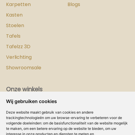
Karpetten
Blogs
Kasten
Stoelen
Tafels
Tafelzz 3D
Verlichting
Showroomsale
Onze winkels
Wij gebruiken cookies
Vind hier
de
Cozy-Homes winkel bij jou in de buurt!
Deze website maakt gebruik van cookies en andere
Intranet
trackingtechnologieën om uw browse-ervaring te verbeteren voor de
volgende doeleinden:
om de basisfunctionaliteit van de website mogelijk
te maken
,
om een betere ervaring op de website te bieden
,
om uw
Dealer worden?
interesse in onze producten en diensten te meten en