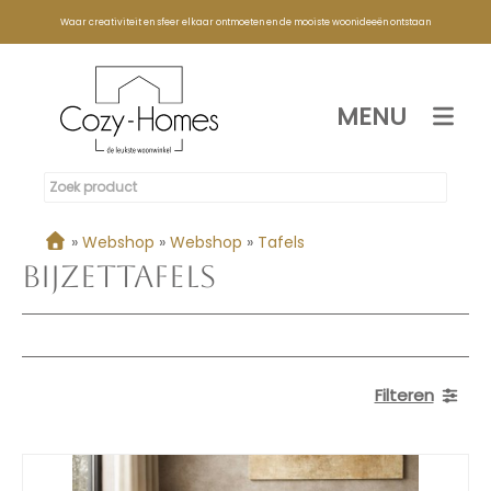
Waar creativiteit en sfeer elkaar ontmoeten en de mooiste woonideeën ontstaan
MENU
»
Webshop
»
Webshop
»
Tafels
Bijzettafels
Filteren