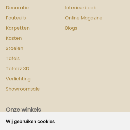
Decoratie
Interieurboek
Fauteuils
Online Magazine
Karpetten
Blogs
Kasten
Stoelen
Tafels
Tafelzz 3D
Verlichting
Showroomsale
Onze winkels
Wij gebruiken cookies
Vind hier
de
Cozy-Homes winkel bij jou in de buurt!