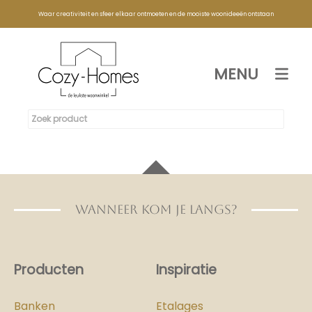
Waar creativiteit en sfeer elkaar ontmoeten en de mooiste woonideeën ontstaan
MENU
WANNEER KOM JE LANGS?
Producten
Inspiratie
Banken
Etalages