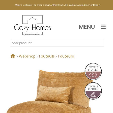
Waar creativiteit en sfeer elkaar ontmoeten en de mooiste woonideeën ontstaan
MENU
»
Webshop
»
Fauteuils
»
Fauteuils