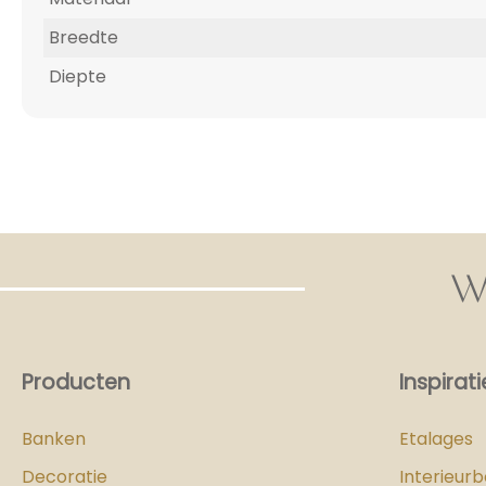
Breedte
Diepte
W
Producten
Inspirati
Banken
Etalages
Decoratie
Interieur