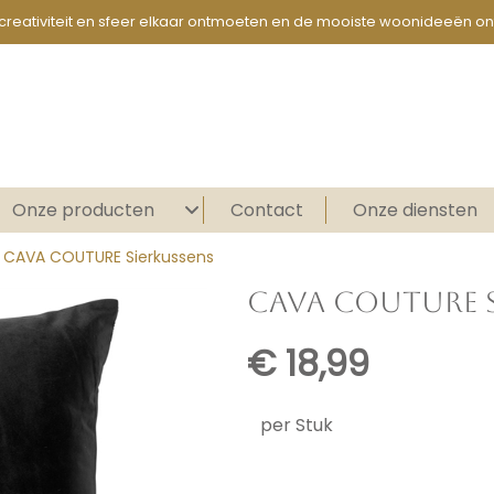
creativiteit en sfeer elkaar ontmoeten en de mooiste woonideeën on
Onze producten
Contact
Onze diensten
an CAVA COUTURE Sierkussens
CAVA COUTURE S
€
18,99
per Stuk