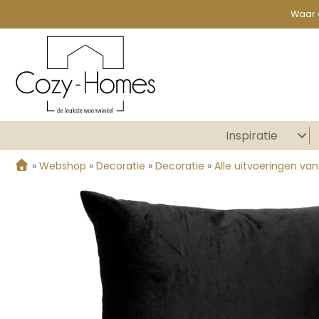
Waar 
Inspiratie
»
Webshop
»
Decoratie
»
Decoratie
»
Alle uitvoeringen v