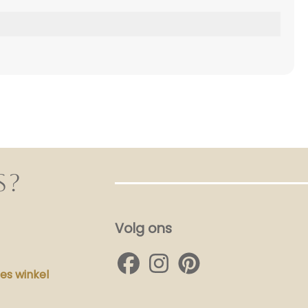
S?
Volg ons
s winkel