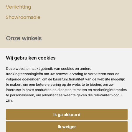
Verlichting
Showroomsale
Onze winkels
Vind hier
de
Cozy-Homes winkel bij jou in de buurt!
Wij gebruiken cookies
Intranet
Deze website maakt gebruik van cookies en andere
trackingtechnologieën om uw browse-ervaring te verbeteren voor de
Dealer worden?
volgende doeleinden:
om de basisfunctionaliteit van de website mogelijk
te maken
,
om een betere ervaring op de website te bieden
,
om uw
interesse in onze producten en diensten te meten en marketinginteracties
Volg ons
te personaliseren
,
om advertenties weer te geven die relevanter voor u
zijn
.
Ik ga akkoord
Ik weiger