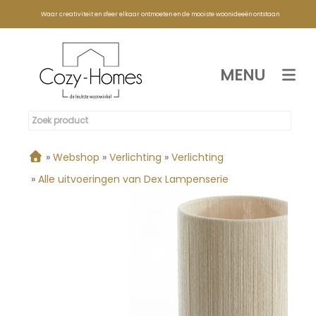
Waar creativiteit en sfeer elkaar ontmoeten en de mooiste woonideeën ontstaan
MENU
»
Webshop
»
Verlichting
»
Verlichting
»
Alle uitvoeringen van Dex Lampenserie