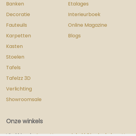
Banken
Etalages
Decoratie
Interieurboek
Fauteuils
Online Magazine
Karpetten
Blogs
Kasten
Stoelen
Tafels
Tafelzz 3D
Verlichting
Showroomsale
Onze winkels
Vind hier
de
Cozy-Homes winkel bij jou in de buurt!