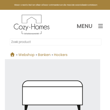
Waar creativiteit en sfeer elkaar ontmoeten en de mooiste woonideeën ontstaan
MENU
»
Webshop
»
Banken
»
Hockers