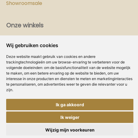
Showroomsale
Onze winkels
Vind hier
de
Cozy-Homes winkel bij jou in de buurt!
Wij gebruiken cookies
Intranet
Deze website maakt gebruik van cookies en andere
trackingtechnologieën om uw browse-ervaring te verbeteren voor de
Dealer worden?
volgende doeleinden:
om de basisfunctionaliteit van de website mogelijk
te maken
,
om een betere ervaring op de website te bieden
,
om uw
interesse in onze producten en diensten te meten en marketinginteracties
Volg ons
te personaliseren
,
om advertenties weer te geven die relevanter voor u
zijn
.
Ik ga akkoord
Ik weiger
Copyright © Concepts & Companies BV.
Privacybeleid
|
Disclaimer
|
Cookies
Alle rechten voorbehouden.
Wijzig mijn voorkeuren