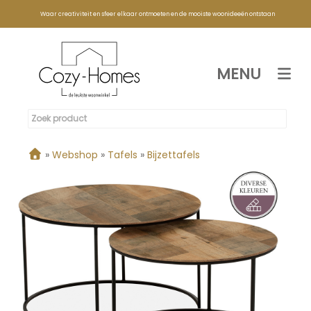
Waar creativiteit en sfeer elkaar ontmoeten en de mooiste woonideeën ontstaan
MENU
»
Webshop
»
Tafels
»
Bijzettafels