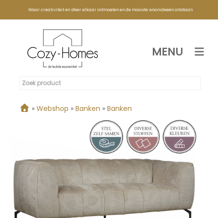
Waar creativiteit en sfeer elkaar ontmoeten en de mooiste woonideeën ontstaan
MENU
»
Webshop
»
Banken
»
Banken