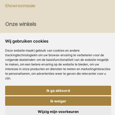
Showroomsale
Onze winkels
Vind hier
de
Cozy-Homes winkel bij jou in de buurt!
Wij gebruiken cookies
Intranet
Deze website maakt gebruik van cookies en andere
trackingtechnologieën om uw browse-ervaring te verbeteren voor de
Dealer worden?
volgende doeleinden:
om de basisfunctionaliteit van de website mogelijk
te maken
,
om een betere ervaring op de website te bieden
,
om uw
interesse in onze producten en diensten te meten en marketinginteracties
Volg ons
te personaliseren
,
om advertenties weer te geven die relevanter voor u
zijn
.
Ik ga akkoord
Ik weiger
Copyright © Concepts & Companies BV.
Privacybeleid
|
Disclaimer
|
Cookies
Alle rechten voorbehouden.
Wijzig mijn voorkeuren