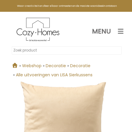
Waar creativiteit en sfeer elkaar ontmoeten en de mooiste woonideeën ontstaan
MENU
»
Webshop
»
Decoratie
»
Decoratie
»
Alle uitvoeringen van LISA Sierkussens