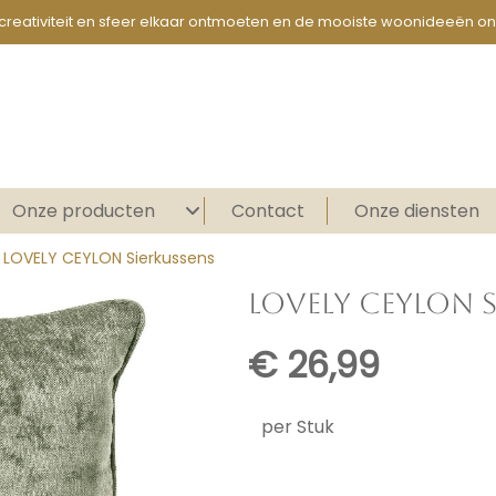
creativiteit en sfeer elkaar ontmoeten en de mooiste woonideeën on
Onze producten
Contact
Onze diensten
n LOVELY CEYLON Sierkussens
LOVELY CEYLON S
€
26,99
per Stuk