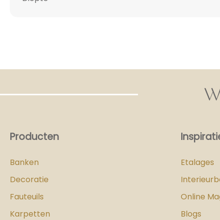
W
Producten
Inspirati
Banken
Etalages
Decoratie
Interieur
Fauteuils
Online Ma
Karpetten
Blogs