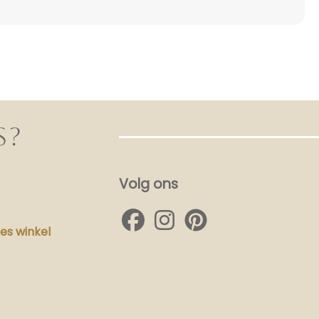
S?
Volg ons
s winkel