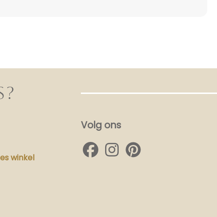
S?
Volg ons
s winkel