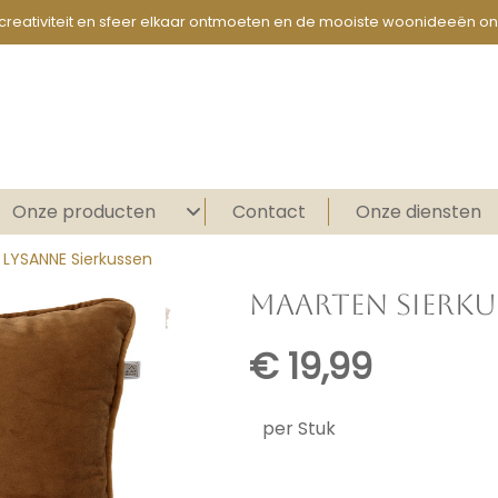
creativiteit en sfeer elkaar ontmoeten en de mooiste woonideeën on
Onze producten
Contact
Onze diensten
n LYSANNE Sierkussen
MAARTEN SIERKU
€
19,99
per Stuk