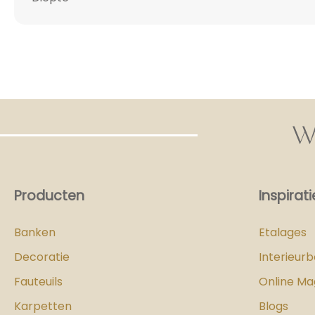
W
Producten
Inspirati
Banken
Etalages
Decoratie
Interieur
Fauteuils
Online Ma
Karpetten
Blogs