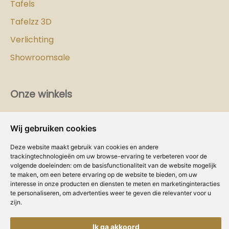
Tafels
Tafelzz 3D
Verlichting
Showroomsale
Onze winkels
Vind hier
de
Cozy-Homes winkel bij jou in de buurt!
Wij gebruiken cookies
Intranet
Deze website maakt gebruik van cookies en andere
trackingtechnologieën om uw browse-ervaring te verbeteren voor de
Dealer worden?
volgende doeleinden:
om de basisfunctionaliteit van de website mogelijk
te maken
,
om een betere ervaring op de website te bieden
,
om uw
interesse in onze producten en diensten te meten en marketinginteracties
Volg ons
te personaliseren
,
om advertenties weer te geven die relevanter voor u
zijn
.
Ik ga akkoord