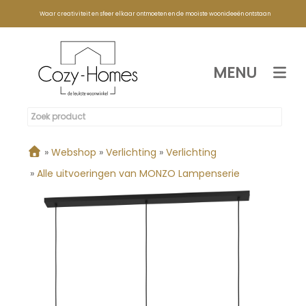
Waar creativiteit en sfeer elkaar ontmoeten en de mooiste woonideeën ontstaan
MENU
»
Webshop
»
Verlichting
»
Verlichting
»
Alle uitvoeringen van MONZO Lampenserie