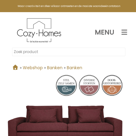
Waar creativiteit en sfeer elkaar ontmoeten en de mooiste woonideeën ontstaan
MENU
»
Webshop
»
Banken
»
Banken