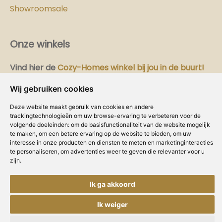
Showroomsale
Onze winkels
Vind hier
de
Cozy-Homes winkel bij jou in de buurt!
Wij gebruiken cookies
Intranet
Deze website maakt gebruik van cookies en andere
Dealer worden?
trackingtechnologieën om uw browse-ervaring te verbeteren voor de
volgende doeleinden:
om de basisfunctionaliteit van de website mogelijk
Volg ons
te maken
,
om een betere ervaring op de website te bieden
,
om uw
interesse in onze producten en diensten te meten en marketinginteracties
te personaliseren
,
om advertenties weer te geven die relevanter voor u
zijn
.
Ik ga akkoord
Copyright © Concepts & Companies BV.
Privacybeleid
|
Disclaimer
|
Cookies
Ik weiger
Alle rechten voorbehouden.