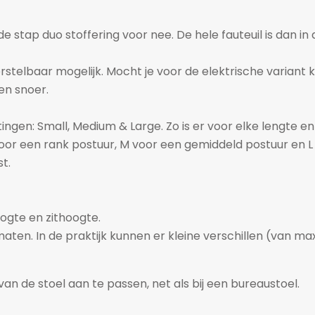
ij de stap duo stoffering voor nee. De hele fauteuil is dan in
erstelbaar mogelijk. Mocht je voor de elektrische variant 
en snoer.
tingen: Small, Medium & Large. Zo is er voor elke lengte
oor een rank postuur, M voor een gemiddeld postuur en L
t.
oogte en zithoogte.
aten. In de praktijk kunnen er kleine verschillen (van m
n de stoel aan te passen, net als bij een bureaustoel.