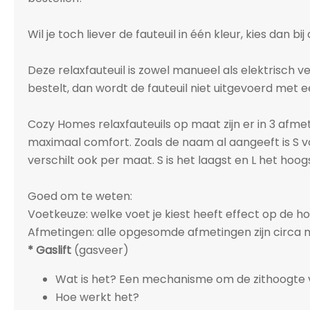
Wil je toch liever de fauteuil in één kleur, kies dan b
Deze relaxfauteuil is zowel manueel als elektrisch v
bestelt, dan wordt de fauteuil niet uitgevoerd met e
Cozy Homes relaxfauteuils op maat zijn er in 3 afme
maximaal comfort. Zoals de naam al aangeeft is S v
verschilt ook per maat. S is het laagst en L het hoogs
Goed om te weten:
Voetkeuze: welke voet je kiest heeft effect op de h
Afmetingen: alle opgesomde afmetingen zijn circa m
* Gaslift
(gasveer)
Wat is het? Een mechanisme om de zithoogte va
Hoe werkt het?