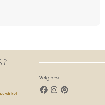
S?
Volg ons
s winkel