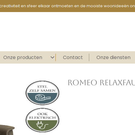
creativiteit en sfeer elkaar ontmoeten en de mooiste woonideeën on
Onze producten
Contact
Onze diensten
ROMEO RELAXFAU