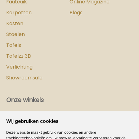
Fauteuils
Online Magazine
Karpetten
Blogs
Kasten
Stoelen
Tafels
Tafelzz 3D
Verlichting
Showroomsale
Onze winkels
Vind hier
de
Cozy-Homes winkel bij jou in de buurt!
Wij gebruiken cookies
Intranet
Deze website maakt gebruik van cookies en andere
trackingtechnologieën om uw browse-ervaring te verbeteren voor de