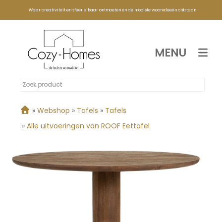
Waar creativiteit en sfeer elkaar ontmoeten en de mooiste woonideeën ontstaan
MENU
»
Webshop
»
Tafels
»
Tafels
»
Alle uitvoeringen van ROOF Eettafel