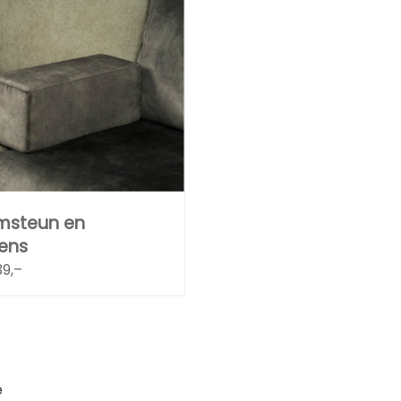
msteun en
sens
39,–
e