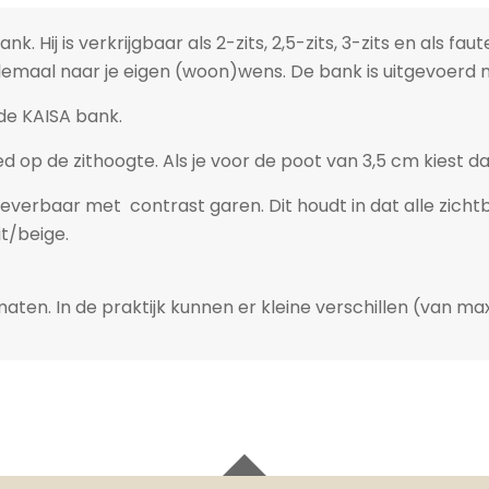
. Hij is verkrijgbaar als 2-zits, 2,5-zits, 3-zits en als fau
emaal naar je eigen (woon)wens. De bank is uitgevoerd 
de KAISA bank.
oed op de zithoogte. Als je voor de poot van 3,5 cm kiest
 leverbaar met contrast garen. Dit houdt in dat alle zich
it/beige.
aten. In de praktijk kunnen er kleine verschillen (van m