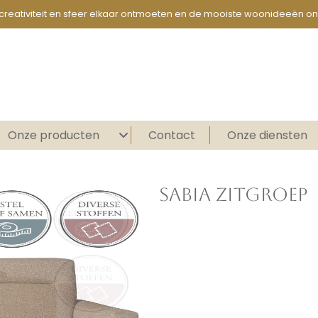
creativiteit en sfeer elkaar ontmoeten en de mooiste woonideeën on
Onze producten
Contact
Onze diensten
SABIA ZITGROEP