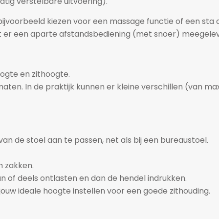
atig verstelbare uitvoering).
t bijvoorbeeld kiezen voor een massage functie of een sta o
rdt er een aparte afstandsbediening (met snoer) meegele
oogte en zithoogte.
aten. In de praktijk kunnen er kleine verschillen (van m
n de stoel aan te passen, net als bij een bureaustoel.
en zakken.
n of deels ontlasten en dan de hendel indrukken.
ouw ideale hoogte instellen voor een goede zithouding.