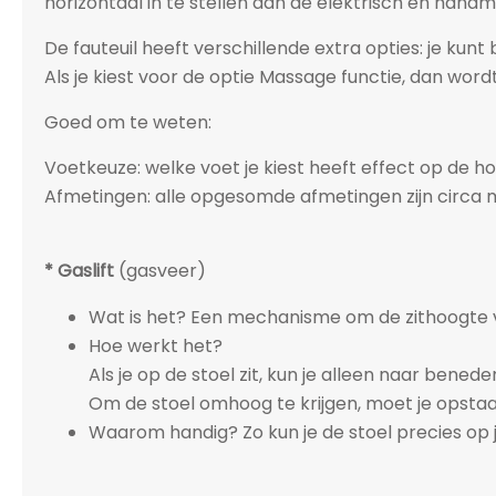
horizontaal in te stellen dan de elektrisch en handm
De fauteuil heeft verschillende extra opties: je kun
Als je kiest voor de optie Massage functie, dan wo
Goed om te weten:
Voetkeuze: welke voet je kiest heeft effect op de h
Afmetingen: alle opgesomde afmetingen zijn circa m
* Gaslift
(gasveer)
Wat is het? Een mechanisme om de zithoogte va
Hoe werkt het?
Als je op de stoel zit, kun je alleen naar bened
Om de stoel omhoog te krijgen, moet je opstaa
Waarom handig? Zo kun je de stoel precies op j