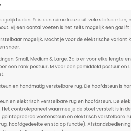
e
elijkheden. Er is een ruime keuze uit vele stofsoorten, m
out. Bij een aantal voeten is het zelfs mogelijk een gaslift
erstelbaar mogelijk. Mocht je voor de elektrische variant 
en snoer.
tingen: Small, Medium & Large. Zo is er voor elke lengte
oor een rank postuur, M voor een gemiddeld postuur en L
t.
eun en handmatig verstelbare rug. De hoofdsteun is han
eun en elektrisch verstelbare rug en hoofdsteun. De elek
 Het controlepaneel waarmee je de stoel verstelt is in de 
t geïntegreerde voetensteun en elektrisch verstelbare ru
ug, hoofdgedeelte en sta op functie). Afstandsbediening a