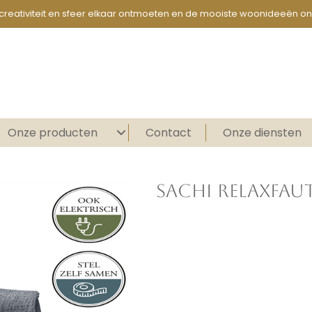
creativiteit en sfeer elkaar ontmoeten en de mooiste woonideeën on
Onze producten
Contact
Onze diensten
SACHI RELAXFAU