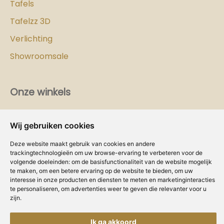
Tafels
Tafelzz 3D
Verlichting
Showroomsale
Onze winkels
Vind hier
de
Cozy-Homes winkel bij jou in de buurt!
Wij gebruiken cookies
Intranet
Deze website maakt gebruik van cookies en andere
trackingtechnologieën om uw browse-ervaring te verbeteren voor de
Dealer worden?
volgende doeleinden:
om de basisfunctionaliteit van de website mogelijk
te maken
,
om een betere ervaring op de website te bieden
,
om uw
interesse in onze producten en diensten te meten en marketinginteracties
Volg ons
te personaliseren
,
om advertenties weer te geven die relevanter voor u
zijn
.
Ik ga akkoord