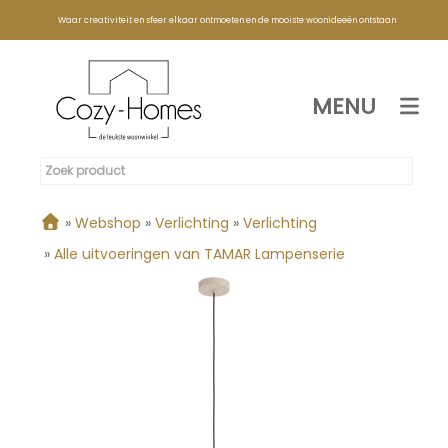
Waar creativiteit en sfeer elkaar ontmoeten en de mooiste woonideeën ontstaan
MENU
»
Webshop
»
Verlichting
»
Verlichting
»
Alle uitvoeringen van TAMAR Lampenserie