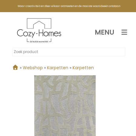
Waar creativiteit en sfeer elkaar ontmoeten en de mooiste woonideeën ontstaan
MENU
»
Webshop
»
Karpetten
»
Karpetten