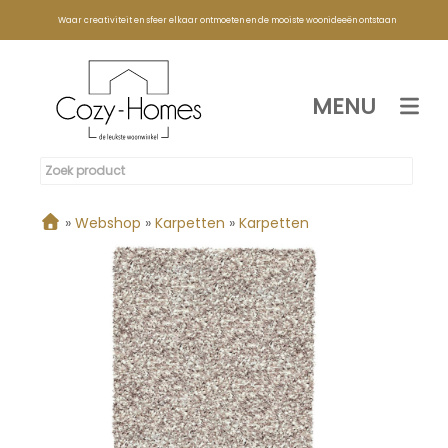
Waar creativiteit en sfeer elkaar ontmoeten en de mooiste woonideeën ontstaan
MENU
»
Webshop
»
Karpetten
»
Karpetten