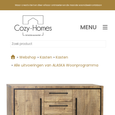
Waar creativiteit en sfeer elkaar ontmoeten en de mooiste woonideeën ontstaan
MENU
»
Webshop
»
Kasten
»
Kasten
»
Alle uitvoeringen van ALASKA Woonprogramma