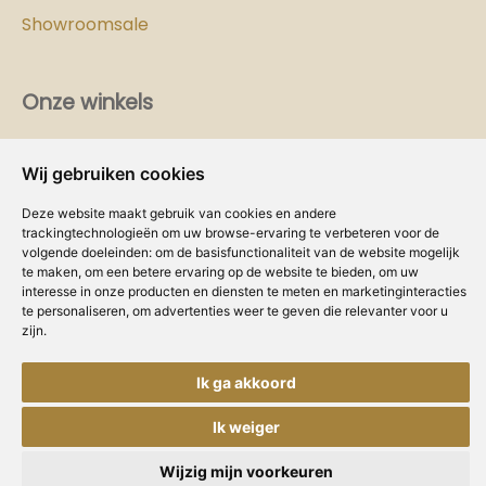
Showroomsale
Onze winkels
Vind hier
de
Cozy-Homes winkel bij jou in de buurt!
Wij gebruiken cookies
Intranet
Deze website maakt gebruik van cookies en andere
trackingtechnologieën om uw browse-ervaring te verbeteren voor de
Dealer worden?
volgende doeleinden:
om de basisfunctionaliteit van de website mogelijk
te maken
,
om een betere ervaring op de website te bieden
,
om uw
interesse in onze producten en diensten te meten en marketinginteracties
Volg ons
te personaliseren
,
om advertenties weer te geven die relevanter voor u
zijn
.
Ik ga akkoord
Ik weiger
Copyright © Concepts & Companies BV.
Privacybeleid
|
Disclaimer
|
Cookies
Alle rechten voorbehouden.
Wijzig mijn voorkeuren