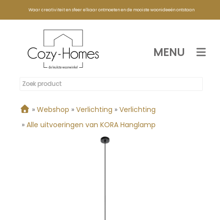
Waar creativiteit en sfeer elkaar ontmoeten en de mooiste woonideeën ontstaan
MENU
»
Webshop
»
Verlichting
»
Verlichting
»
Alle uitvoeringen van KORA Hanglamp