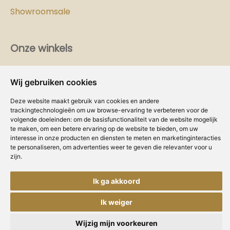
Showroomsale
Onze winkels
Vind hier
de
Cozy-Homes winkel bij jou in de buurt!
Wij gebruiken cookies
Intranet
Deze website maakt gebruik van cookies en andere
trackingtechnologieën om uw browse-ervaring te verbeteren voor de
Dealer worden?
volgende doeleinden:
om de basisfunctionaliteit van de website mogelijk
te maken
,
om een betere ervaring op de website te bieden
,
om uw
interesse in onze producten en diensten te meten en marketinginteracties
Volg ons
te personaliseren
,
om advertenties weer te geven die relevanter voor u
zijn
.
Ik ga akkoord
Ik weiger
Copyright © Concepts & Companies BV.
Privacybeleid
|
Disclaimer
|
Cookies
Alle rechten voorbehouden.
Wijzig mijn voorkeuren