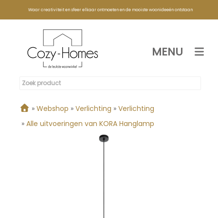
Waar creativiteit en sfeer elkaar ontmoeten en de mooiste woonideeën ontstaan
MENU
»
Webshop
»
Verlichting
»
Verlichting
»
Alle uitvoeringen van KORA Hanglamp