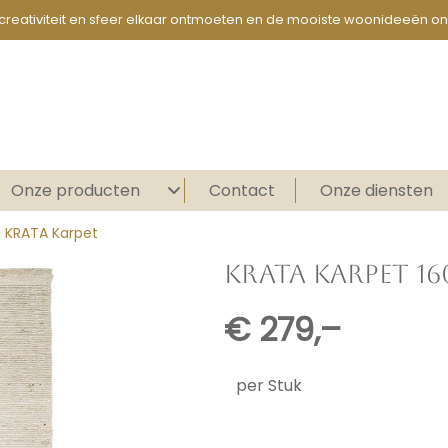
creativiteit en sfeer elkaar ontmoeten en de mooiste woonideeën on
Onze producten
Contact
Onze diensten
n KRATA Karpet
KRATA KARPET 16
€
279,–
per Stuk