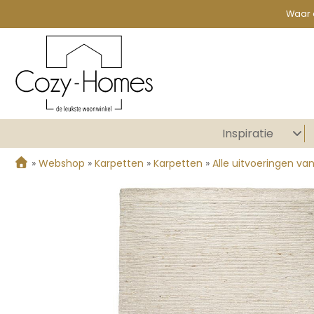
Waar 
Inspiratie
»
Webshop
»
Karpetten
»
Karpetten
»
Alle uitvoeringen va