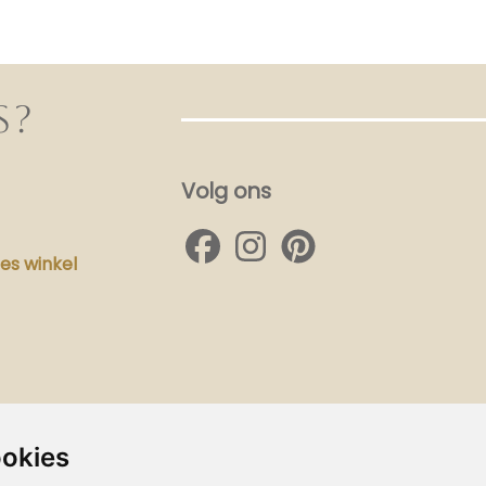
S?
Volg ons
s winkel
ookies