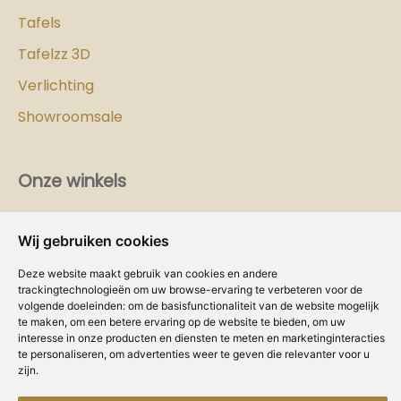
Tafels
Tafelzz 3D
Verlichting
Showroomsale
Onze winkels
Vind hier
de
Cozy-Homes winkel bij jou in de buurt!
Wij gebruiken cookies
Intranet
Deze website maakt gebruik van cookies en andere
trackingtechnologieën om uw browse-ervaring te verbeteren voor de
Dealer worden?
volgende doeleinden:
om de basisfunctionaliteit van de website mogelijk
te maken
,
om een betere ervaring op de website te bieden
,
om uw
interesse in onze producten en diensten te meten en marketinginteracties
Volg ons
te personaliseren
,
om advertenties weer te geven die relevanter voor u
zijn
.