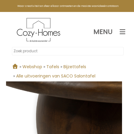
Waar creativiteit en sfeer elkaar ontmoeten en de mooiste woonideeën ontstaan
MENU
»
Webshop
»
Tafels
»
Bijzettafels
»
Alle uitvoeringen van SACO Salontafel