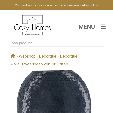
Waar creativiteit en sfeer elkaar ontmoeten en de mooiste woonideeën ontstaan
MENU
»
Webshop
»
Decoratie
»
Decoratie
»
Alle uitvoeringen van ZIP Vazen