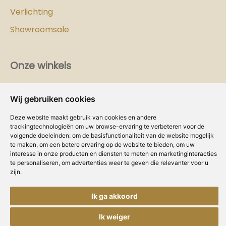
Verlichting
Showroomsale
Onze winkels
Vind hier
de
Cozy-Homes winkel bij jou in de buurt!
Wij gebruiken cookies
Intranet
Deze website maakt gebruik van cookies en andere
trackingtechnologieën om uw browse-ervaring te verbeteren voor de
Dealer worden?
volgende doeleinden:
om de basisfunctionaliteit van de website mogelijk
te maken
,
om een betere ervaring op de website te bieden
,
om uw
interesse in onze producten en diensten te meten en marketinginteracties
Volg ons
te personaliseren
,
om advertenties weer te geven die relevanter voor u
zijn
.
Ik ga akkoord
Ik weiger