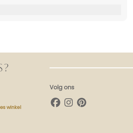
S?
Volg ons
s winkel