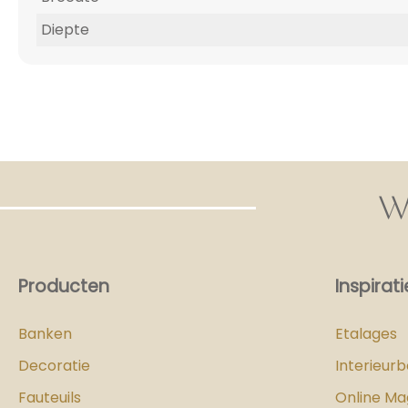
Diepte
W
Producten
Inspirati
Banken
Etalages
Decoratie
Interieur
Fauteuils
Online Ma