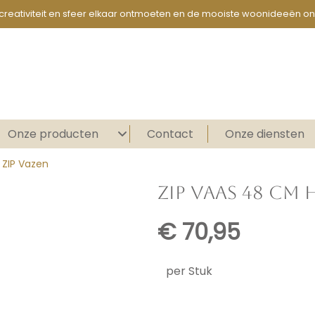
creativiteit en sfeer elkaar ontmoeten en de mooiste woonideeën on
Onze producten
Contact
Onze diensten
 ZIP Vazen
ZIP VAAS 48 CM
€
70,95
per Stuk