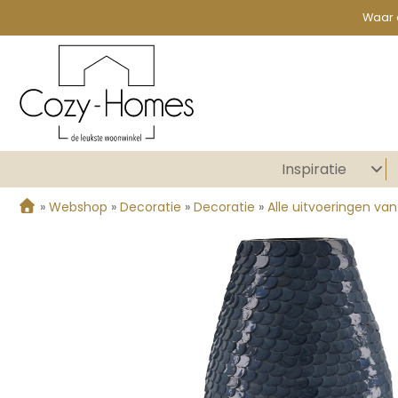
Waar 
Inspiratie
»
Webshop
»
Decoratie
»
Decoratie
»
Alle uitvoeringen van