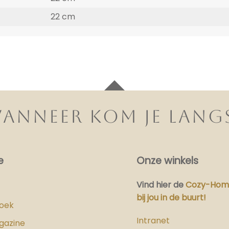
22 cm
ANNEER KOM JE LANG
e
Onze winkels
Vind hier
de
Cozy-Home
bij jou in de buurt!
boek
Intranet
gazine