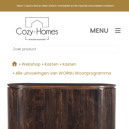
Waar creativiteit en sfeer elkaar ontmoeten en de mooiste woonideeën ontstaan
MENU
»
Webshop
»
Kasten
»
Kasten
»
Alle uitvoeringen van WORNU Woonprogramma