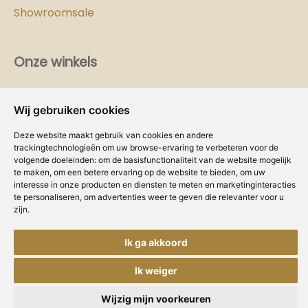
Showroomsale
Onze winkels
Vind hier
de
Cozy-Homes winkel bij jou in de buurt!
Wij gebruiken cookies
Intranet
Deze website maakt gebruik van cookies en andere
trackingtechnologieën om uw browse-ervaring te verbeteren voor de
Dealer worden?
volgende doeleinden:
om de basisfunctionaliteit van de website mogelijk
te maken
,
om een betere ervaring op de website te bieden
,
om uw
Volg ons
interesse in onze producten en diensten te meten en marketinginteracties
te personaliseren
,
om advertenties weer te geven die relevanter voor u
zijn
.
Ik ga akkoord
Ik weiger
Copyright © Concepts & Companies BV.
Privacybeleid
|
Disclaimer
|
Cookies
Alle rechten voorbehouden.
Wijzig mijn voorkeuren